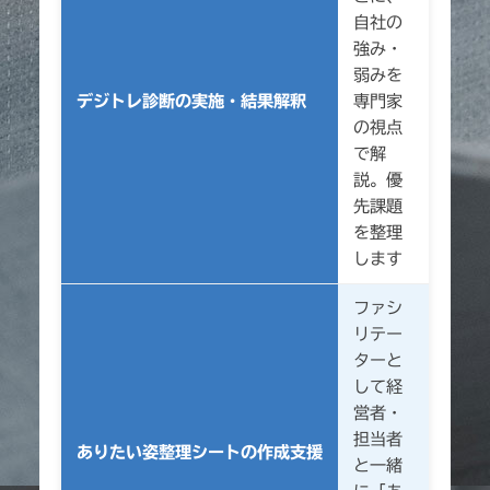
自社の
強み・
弱みを
デジトレ診断の実施・結果解釈
専門家
の視点
で解
説。優
先課題
を整理
します
ファシ
リテー
ターと
して経
営者・
担当者
ありたい姿整理シートの作成支援
と一緒