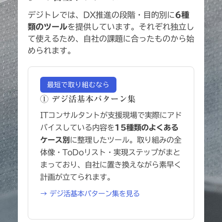
デジトレでは、DX推進の段階・目的別に
6種
類のツール
を提供しています。それぞれ独立し
て使えるため、自社の課題に合ったものから始
められます。
最短で取り組むなら
① デジ活基本パターン集
ITコンサルタントが支援現場で実際にアド
バイスしている内容を
15種類のよくある
ケース別
に整理したツール。取り組みの全
体像・ToDoリスト・実現ステップがまと
まっており、自社に置き換えながら素早く
計画が立てられます。
→ デジ活基本パターン集を見る