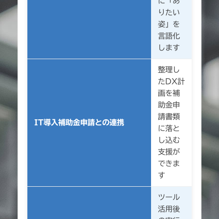
に「あ
りたい
姿」を
言語化
します
整理し
たDX計
画を補
助金申
請書類
IT導入補助金申請との連携
に落と
し込む
支援が
できま
す
ツール
活用後